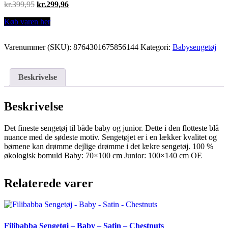
Original
Current
kr.
399,95
kr.
299,96
price
price
Køb varen her
was:
is:
kr.399,95.
kr.299,96.
Varenummer (SKU):
8764301675856144
Kategori:
Babysengetøj
Beskrivelse
Beskrivelse
Det fineste sengetøj til både baby og junior. Dette i den flotteste blå
nuance med de sødeste motiv. Sengetøjet er i en lækker kvalitet og
børnene kan drømme dejlige drømme i det lækre sengetøj. 100 %
økologisk bomuld Baby: 70×100 cm Junior: 100×140 cm OE
Relaterede varer
Filibabba Sengetøj – Baby – Satin – Chestnuts