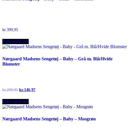
kr.
399,95
Køb varen her
Nørgaard Madsens Sengetøj – Baby – Grå m. Blå/Hvide
Blomster
Original
Current
kr.
209,95
kr.
146,97
price
price
was:
is:
Køb varen her
kr.209,95.
kr.146,97.
Nørgaard Madsens Sengetøj – Baby – Mosgrøn